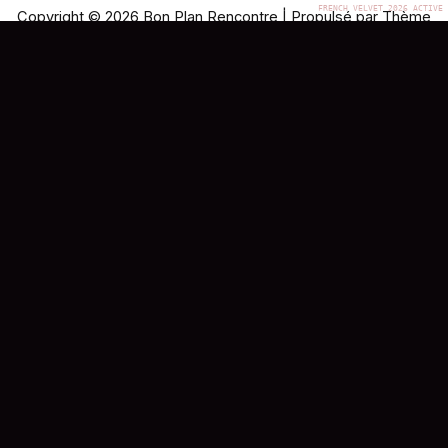
Copyright © 2026 Bon Plan Rencontre | Propulsé par
Thème
WordPress Astra
Bon Plan
Comparateur éditorial indépendant des sites de
rencontre adulte en France. Tests réels de 30
jours, méthodologie publique, avis honnêtes.
À PROPOS
Notre équipe
Méthodologie de test
Contact
Qui sommes-nous