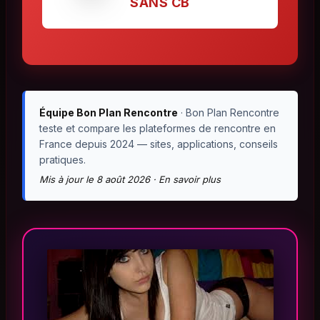
SANS CB
Équipe Bon Plan Rencontre
· Bon Plan Rencontre
teste et compare les plateformes de rencontre en
France depuis 2024 — sites, applications, conseils
pratiques.
Mis à jour le 8 août 2026 ·
En savoir plus