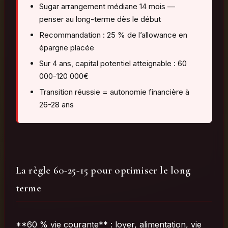
Sugar arrangement médiane 14 mois —
penser au long-terme dès le début
Recommandation : 25 % de l’allowance en
épargne placée
Sur 4 ans, capital potentiel atteignable : 60
000-120 000€
Transition réussie = autonomie financière à
26-28 ans
La règle 60-25-15 pour optimiser le long
terme
**60 % vie courante** : loyer, alimentation, vie