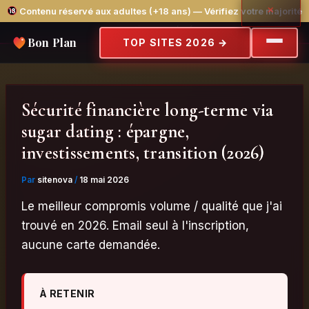
Aller
Contenu réservé aux adultes (+18 ans) — Vérifiez votre majorité
✕
Sites testés avec de vrais profils · Vérification photo · Aucune
au
mention sur relevé
Bon Plan
contenu
TOP SITES 2026
→
Sécurité financière long-terme via
sugar dating : épargne,
investissements, transition (2026)
Par
sitenova
/
18 mai 2026
Le meilleur compromis volume / qualité que j'ai
trouvé en 2026. Email seul à l'inscription,
aucune carte demandée.
À RETENIR