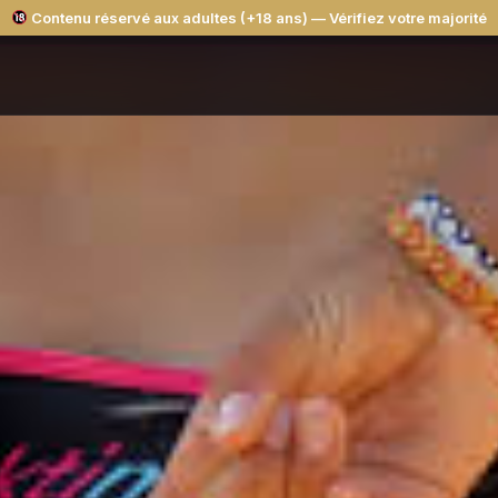
Contenu réservé aux adultes (+18 ans) — Vérifiez votre majorité
ites testés avec de vrais profils · Vérification photo · Aucune mention sur re