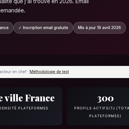
lité que j'ai trouvé en 2026. Email
 demandée.
rance
✓ Inscription email gratuite
Mis à jour 19 avril 2026
dacteur en chef ·
Méthodologie de test
e ville France
300
DENSITÉ PLATEFORMES
PROFILS ACTIFS/7J (TOT
PLATEFORMES)