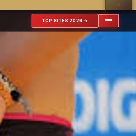
✕
levé
TOP SITES 2026
→