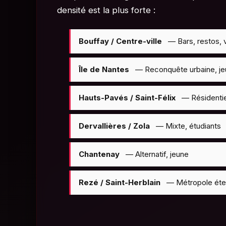
densité est la plus forte :
Bouffay / Centre-ville
— Bars, restos, 
Île de Nantes
— Reconquête urbaine, je
Hauts-Pavés / Saint-Félix
— Résidentie
Dervallières / Zola
— Mixte, étudiants
Chantenay
— Alternatif, jeune
Rezé / Saint-Herblain
— Métropole ét