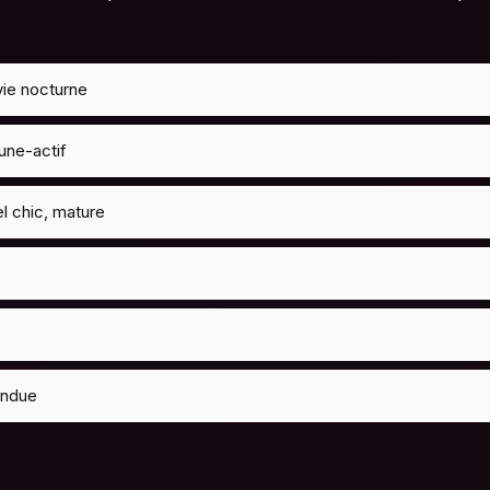
vie nocturne
une-actif
l chic, mature
endue